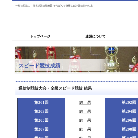
一般社団法人 日本計算技能連盟-そろばんを使用した計算技術の向上
トップページ
連盟について
スピード競技成績
通信制競技大会・全級スピード競技 結果
第201回
結 果
第202回
第203回
結 果
第204回
第205回
結 果
第206回
第207回
結 果
第208回