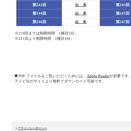
第242回
結 果
第243回
第244回
結 果
第245回
第246回
結 果
第247回
※210回までは制限時間 1種目5分。
※211回より制限時間 1種目4分。
■
PDF ファイルをご覧いただくためには、
Adobe Reader
が必要です
アドビ社のサイトより無料でダウンロード可能です。
プライバシーポリシー